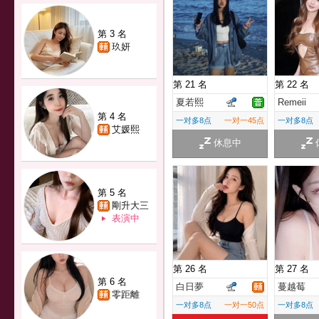
第 3 名
玖妍
第 21 名
第 22 名
夏若熙
Remeii
第 4 名
一对多8点
一对一45点
一对多8点
艾媛熙
休息中
第 5 名
剛升大三
表演中
第 26 名
第 27 名
第 6 名
白日夢
蔓越莓
零距離
一对多8点
一对一50点
一对多8点