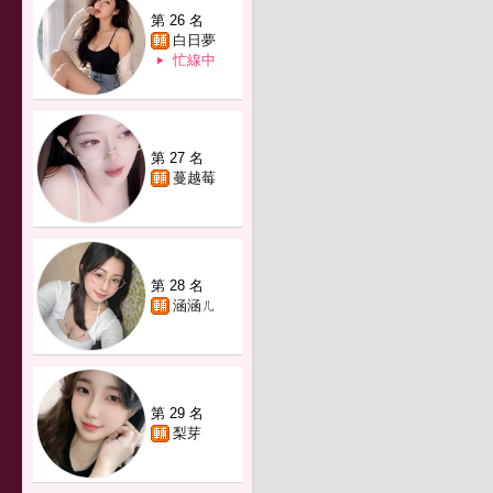
第 26 名
白日夢
忙線中
第 27 名
蔓越莓
第 28 名
涵涵ㄦ
第 29 名
梨芽