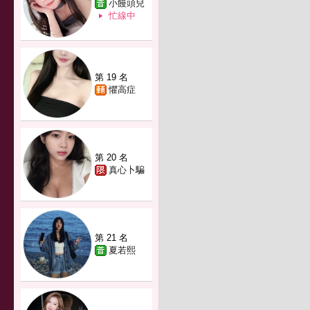
小饅頭兒
忙線中
第 19 名
懼高症
第 20 名
真心卜騙
第 21 名
夏若熙