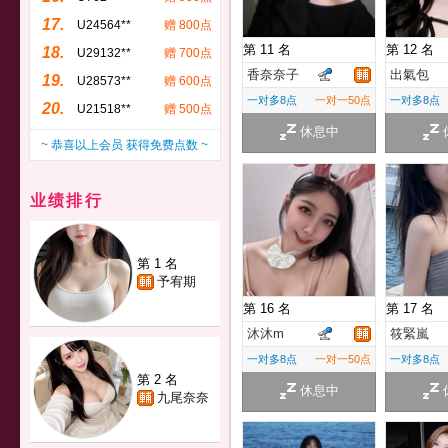
17.
U24564**
赠 800点
第 11 名
第 12 名
18.
U29132**
赠 700点
香奈奈子
出氣包
19.
U28573**
赠 600点
一对多8点
一对一50点
一对多8点
20.
U21518**
赠 500点
休息中
~ 恭喜以上会员 获得免费点数 ~
业绩排行
第 1 名
予宥期
第 16 名
第 17 名
沐沐m
筱緊嵐
一对多8点
一对一50点
一对多8点
第 2 名
休息中
九尾奈奈