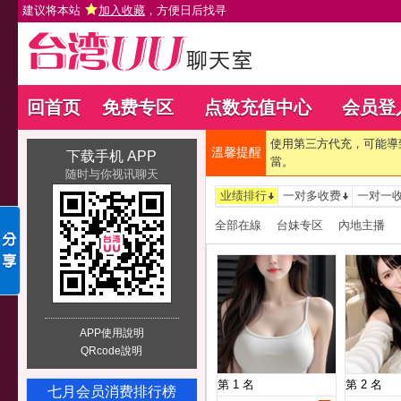
建议将本站
加入收藏
，方便日后找寻
回首页
免费专区
点数充值中心
会员登
使用第三方代充，可能導
溫馨提醒
下载手机 APP
當。
随时与你视讯聊天
业绩排行
一对多收费
一对一
全部在線
台妹专区
內地主播
APP使用說明
QRcode說明
第 1 名
第 2 名
七月会员消费排行榜