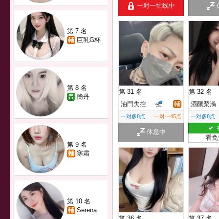
一对一忙线中
第 7 名
巨乳G杯
第 8 名
第 31 名
第 32 名
簡丹
油門失控
酒釀梨渦
一对多8点
一对一45点
一对多8点
休息中
看免
第 9 名
寒霜
第 10 名
Serena
第 36 名
第 37 名