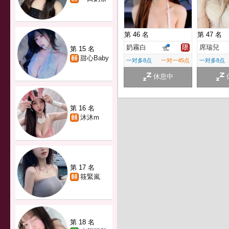
第 46 名
第 47 名
奶霧白
席瑞兒
第 15 名
甜心Baby
一对多8点
一对一45点
一对多8点
休息中
第 16 名
沐沐m
第 17 名
筱緊嵐
第 18 名