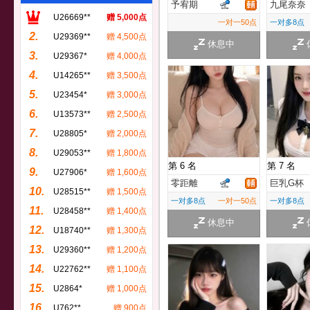
予宥期
九尾奈奈
U26669**
赠 5,000点
一对一50点
一对多8点
2.
U29369**
赠 4,500点
休息中
3.
U29367*
赠 4,000点
4.
U14265**
赠 3,500点
5.
U23454*
赠 3,000点
6.
U13573**
赠 2,500点
7.
U28805*
赠 2,000点
8.
U29053**
赠 1,800点
第 6 名
第 7 名
9.
U27906*
赠 1,600点
零距離
巨乳G杯
10.
U28515**
赠 1,500点
一对多8点
一对一50点
一对多8点
11.
U28458**
赠 1,400点
休息中
12.
U18740**
赠 1,300点
13.
U29360**
赠 1,200点
14.
U22762**
赠 1,100点
15.
U2864*
赠 1,000点
16.
U762**
赠 900点