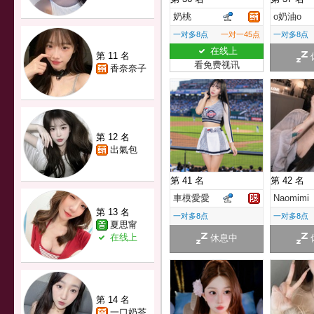
奶桃
o奶油o
一对多8点
一对一45点
一对多8点
在线上
第 11 名
看免费视讯
香奈奈子
第 12 名
出氣包
第 41 名
第 42 名
車模愛愛
Naomimi
第 13 名
一对多8点
一对多8点
夏思甯
在线上
休息中
第 14 名
一口奶茶